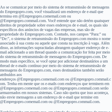
Ao se comunicar por meio do sistema de retransmissão de mensagens
do Empregopro.com, você visualizará um endereço de e-mail que
termina em @Empregopro.comemail.com ou
@Empregopro.commail.com. Você entende que não detém quaisquer
direitos de propriedade sobre esses endereços de e-mail, os quais são
específicos dos anúncios de vagas das empresas, mas são de
propriedade do Empregopro.com. Contudo, nos campos “Para:” ou
“De:”, o sistema de retransmissão do Empregopro.com mostra o nome
associado à sua conta ou aquele que consta na inscrição à vaga. Além
disso, as informações supracitadas abrangem qualquer endereço de e-
mail adicionado a um thread quando a comunicação for feita por meio
do sistema de retransmissão de mensagens do Empregopro.com. De
modo mais específico, se você optar por adicionar destinatários a um
thread de e-mails contínuo por meio do sistema de retransmissão de
mensagens do Empregopro.com, esses destinatários também serão
atribuídos aos
endereços @Empregopro.comemail.com ou @Empregopro.commail.c
om. Tenha em mente que os e-mails com endereços que terminem em
@Empregopro.comemail.com ou @Empregopro.commail.com serão
armazenados em nossos sistemas. Caso não queira que isso aconteça,
não envie mensagens a um endereço de e-mail que termine em
@Empregopro.comemail.com ou @Empregopro.commail.com.