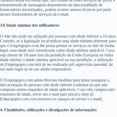
Também tenha em mente que, em virtude de esses serviços de proxy e
retransmissão de mensagens dependerem da funcionalidade de
fornecedores terceirizados, podem ocorrer atrasos técnicos por parte
desses fornecedores de serviços de e-mail.
3.6 Idade mínima dos utilizadores
O Site não pode ser utilizado por pessoas com idade inferior a 16 anos.
Contudo, se a legislação local indicar uma idade mínima diferente para
que o Empregopro.com lhe possa prestar os serviços no Site de forma
legal, essa idade será considerada como idade mínima aplicável. Caso
seja menor de 18 anos fora da jurisdição da União Europeia ou tenha
idade inferior à idade mínima aplicável na sua jurisdição, a utilização
do Empregopro.com terá de ser realizada sob supervisão parental, de
um tutor legal ou de um adulto responsável.
O Empregopro.com adota diversas medidas para tentar assegurar a
não-aceitação de pessoas com idade inferior à mínima ou que não
cumpram outros requisitos de idade aplicáveis. Caso não cumpra estes
requisitos de idade, envie um e-mail para privacy-dept @
Empregopro.com.com (remova os espaços ao enviar o e-mail).
4. Finalidades, utilizações e divulgações de informações