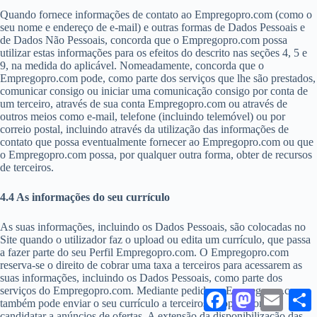
Quando fornece informações de contato ao Empregopro.com (como o
seu nome e endereço de e-mail) e outras formas de Dados Pessoais e
de Dados Não Pessoais, concorda que o Empregopro.com possa
utilizar estas informações para os efeitos do descrito nas seções 4, 5 e
9, na medida do aplicável. Nomeadamente, concorda que o
Empregopro.com pode, como parte dos serviços que lhe são prestados,
comunicar consigo ou iniciar uma comunicação consigo por conta de
um terceiro, através de sua conta Empregopro.com ou através de
outros meios como e-mail, telefone (incluindo telemóvel) ou por
correio postal, incluindo através da utilização das informações de
contato que possa eventualmente fornecer ao Empregopro.com ou que
o Empregopro.com possa, por qualquer outra forma, obter de recursos
de terceiros.
4.4 As informações do seu currículo
As suas informações, incluindo os Dados Pessoais, são colocadas no
Site quando o utilizador faz o upload ou edita um currículo, que passa
a fazer parte do seu Perfil Empregopro.com. O Empregopro.com
reserva-se o direito de cobrar uma taxa a terceiros para acessarem as
suas informações, incluindo os Dados Pessoais, como parte dos
serviços do Empregopro.com. Mediante pedido, o Empregopro.com
F
M
E
também pode enviar o seu currículo a terceiros se optar por se
a
a
m
h
candidatar a anúncios de ofertas. A extensão da disponibilização das
c
s
a
a